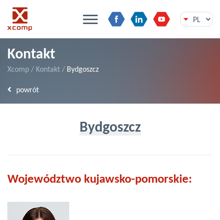
Przejdź
Kontakt
do
treści
Xcomp
/
Kontakt
/
Bydgoszcz
powrót
Bydgoszcz
Województwo kujawsko-pomorskie: