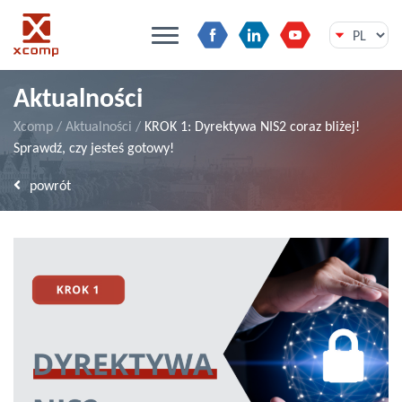
Przejdź
Aktualności
do
treści
Xcomp
/
Aktualności
/
KROK 1: Dyrektywa NIS2 coraz bliżej!
Sprawdź, czy jesteś gotowy!
powrót