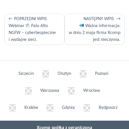
Nawigacja
POPRZEDNI WPIS
NASTĘPNY WPIS
Webinar IT: Palo Alto
Ważna informacja:
wpisu
NGFW – cyberbezpieczne
w dniu 2 maja firma Xcomp
i wydajne sieci.
jest nieczynna.
Szczecin
Olsztyn
Poznań
Warszawa
Wrocław
Kraków
Gdynia
Bydgoszcz
Xcomp spółka z ograniczoną