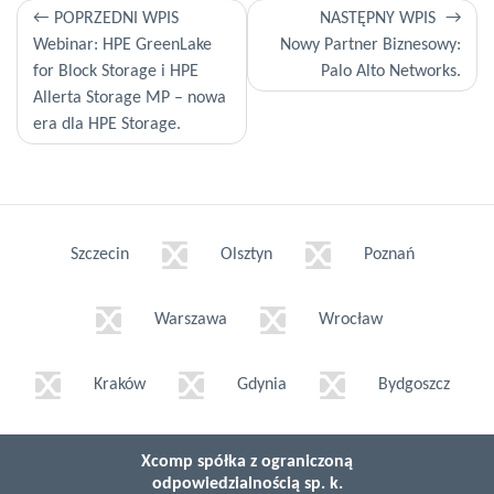
Nawigacja
POPRZEDNI WPIS
NASTĘPNY WPIS
Webinar: HPE GreenLake
Nowy Partner Biznesowy:
wpisu
for Block Storage i HPE
Palo Alto Networks.
Allerta Storage MP – nowa
era dla HPE Storage.
Szczecin
Olsztyn
Poznań
Warszawa
Wrocław
Kraków
Gdynia
Bydgoszcz
Xcomp spółka z ograniczoną
odpowiedzialnością sp. k.