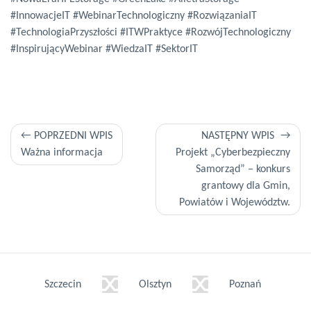
#InnowacjeIT #WebinarTechnologiczny #RozwiązaniaIT
#TechnologiaPrzyszłości #ITWPraktyce #RozwójTechnologiczny
#InspirującyWebinar #WiedzaIT #SektorIT
Nawigacja
POPRZEDNI WPIS
NASTĘPNY WPIS
Ważna informacja
Projekt „Cyberbezpieczny
wpisu
Samorząd” – konkurs
grantowy dla Gmin,
Powiatów i Województw.
Szczecin
Olsztyn
Poznań